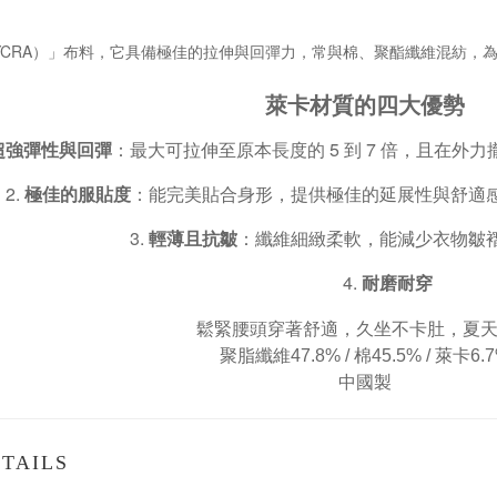
YCRA）」布料，它具備極佳的拉伸與回彈力，常與棉、聚酯纖維混紡，
萊卡材質的四大優勢
超強彈性與回彈
：最大可拉伸至原本長度的 5 到 7 倍，且在
極佳的服貼度
：能完美貼合身形，提供極佳的延展性與舒適
輕薄且抗皺
：纖維細緻柔軟，能減少衣物皺
耐磨耐穿
鬆緊腰頭穿著舒
適，久坐不卡肚，
夏
聚脂纖維47.8% /
棉45.5% / 萊卡6.
中國製
TAILS