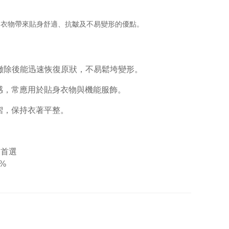
為衣物帶來貼身舒適、抗皺及不易變形的優點。
外力撤除後能迅速恢復原狀，不易鬆垮變形。
感，常應用於貼身衣物與機能服飾。
褶，保持衣著平整。
天首選
7%