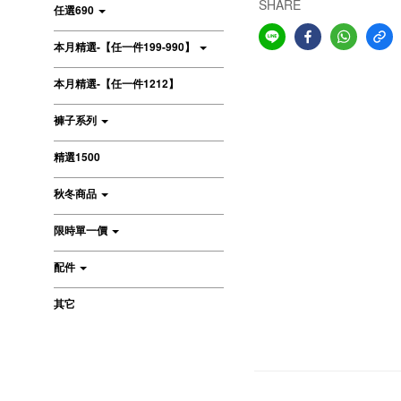
SHARE
任選690
本月精選-【任一件199-990】
本月精選-【任一件1212】
褲子系列
精選1500
秋冬商品
限時單一價
配件
其它