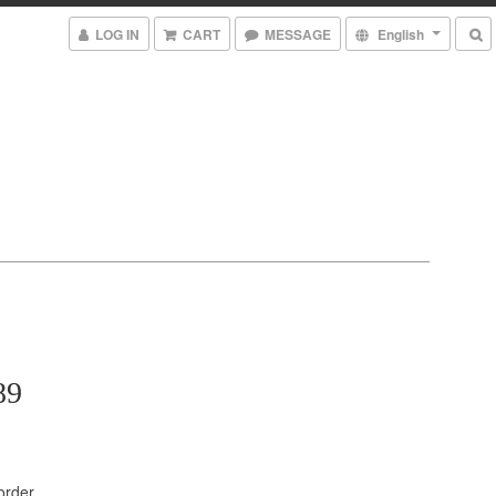
LOG IN
CART
MESSAGE
English
89
rder