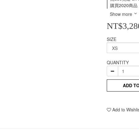
購買2020商品，
Show more
NT$3,28
SIZE
QUANTITY
ADD T
Add to Wishli