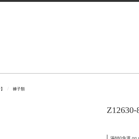
折】
褲子類
Z12630-
滿880免運 on o