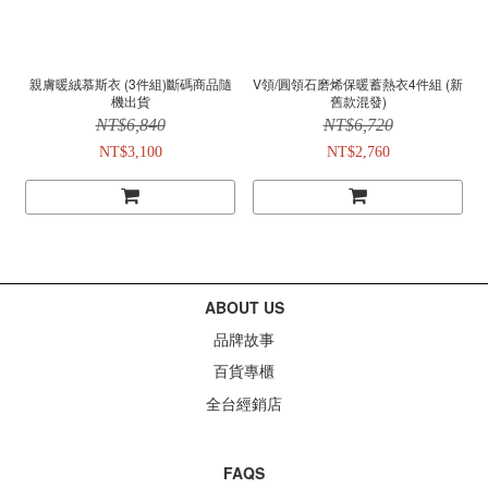
親膚暖絨慕斯衣 (3件組)斷碼商品隨
V領/圓領石磨烯保暖蓄熱衣4件組 (新
機出貨
舊款混發)
NT$6,840
NT$6,720
NT$3,100
NT$2,760
ABOUT US
品牌故事
百貨專櫃
全台經銷店
FAQS