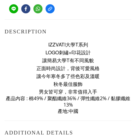
DESCRIPTION
IZZVATI大學T系列
LOGO刺繡+印花設計
讓簡易大學T有不同風貌
正面時尚設計，背後可愛風格
讓今年寒冬多了些色彩及溫暖
秋冬最佳服飾
男女皆可穿，非常值得入手
產品內容 : 棉
49% /
聚酯纖維
36% / 彈性纖維2%
/ 黏膠纖維
13%
產地:中國
ADDITIONAL DETAILS