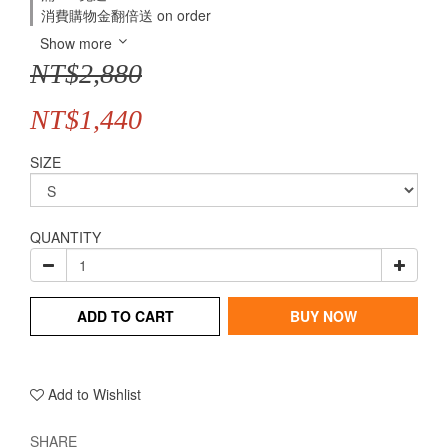
消費購物金翻倍送 on order
Show more
NT$2,880
NT$1,440
SIZE
QUANTITY
ADD TO CART
BUY NOW
Add to Wishlist
SHARE