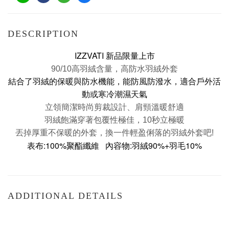
DESCRIPTION
IZZVATI 新品限量上市
90/10高羽絨含量，高
防水羽絨外套
結合了羽絨的保暖與防水機能，能防風防潑水，適合戶外活
動或寒冷潮濕天氣
立領
簡潔時尚剪裁設計、肩頸溫暖舒適
羽絨飽滿穿著包覆性極佳，10秒立極暖
丟掉厚重不保暖的外套，換一件輕盈俐落的羽絨外套吧!
表布:
100%聚酯纖維 內容物
:羽絨
90%+羽毛10%
ADDITIONAL DETAILS