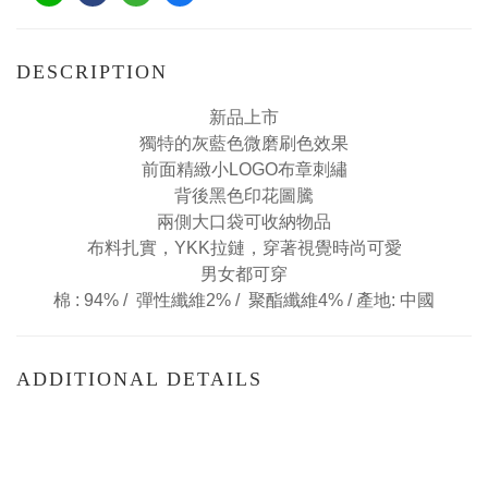
DESCRIPTION
新品上市
獨特的灰藍色微磨刷色效果
前面精緻小LOGO布章刺繡
背後黑色印花
圖騰
兩側大口袋可收納物品
布料扎實，
YKK拉鏈，
穿著視覺時尚可愛
男女都可穿
棉 : 94% /
彈性纖維2% /
聚酯纖維4% /
產地: 中國
ADDITIONAL DETAILS