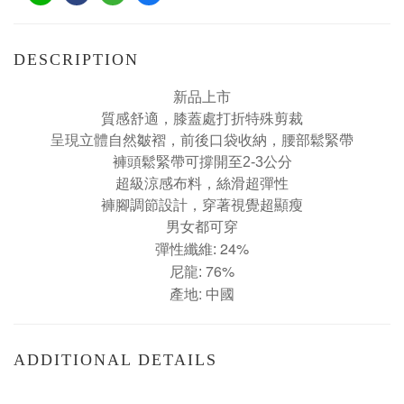
DESCRIPTION
新品上市
質感舒適，
膝蓋處打折
特殊剪裁
呈現
立體
自然皺褶，前後口袋收納，腰部鬆緊帶
褲頭鬆緊帶可撐開至2-3公分
超級涼感布料，絲滑超彈性
褲腳調節設計，穿著視覺超顯瘦
男女都可穿
24%
彈性纖維:
76%
尼龍:
產地: 中國
ADDITIONAL DETAILS