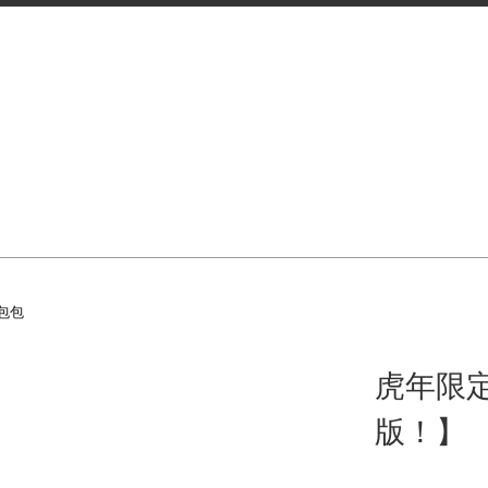
包包
虎年限
版！】