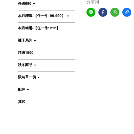
分享到
任選690
本月精選-【任一件199-990】
本月精選-【任一件1212】
褲子系列
精選1500
秋冬商品
限時單一價
配件
其它