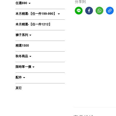
分享到
任選690
本月精選-【任一件199-990】
本月精選-【任一件1212】
褲子系列
精選1500
秋冬商品
限時單一價
配件
其它