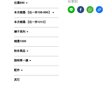
分享到
任選690
本月精選-【任一件199-990】
本月精選-【任一件1212】
褲子系列
精選1500
秋冬商品
限時單一價
配件
其它