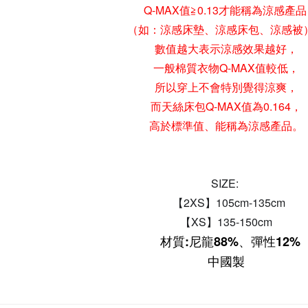
Q-MAX值≧0.13才能稱為涼感產
（如：涼感床墊、涼感床包、涼感被
數值越大表示涼感效果越好，
一般棉質衣物Q-MAX值較低，
所以穿上不會特別覺得涼爽，
而天絲床包Q-MAX值為0.164，
高於標準值、能稱為涼感產品。
SIZE:
【2XS】105
cm
-135cm
【XS】135-150
cm
材質:尼龍88%、彈性12%
中國製