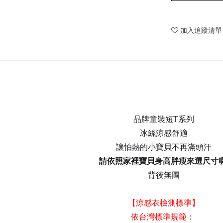
加入追蹤清單
品牌童裝短T系列
冰絲涼感舒適
讓怕熱的小寶貝不再滿頭汗
請依照家裡寶貝身高胖瘦來選尺寸喔
背後無圖
【涼感衣檢測標準】
依台灣標準規範：