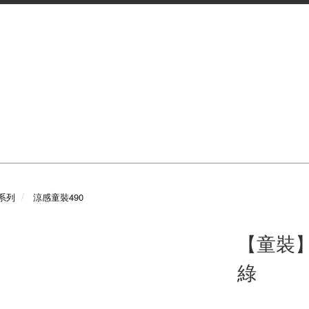
系列
涼感童裝490
【童裝】
綠