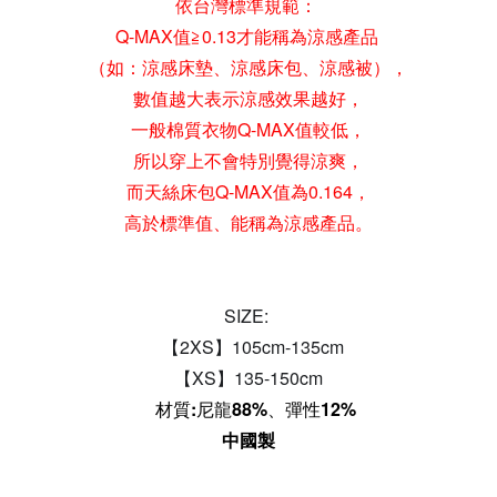
依台灣標準規範：
Q-MAX值≧0.13才能稱為涼感產品
（如：涼感床墊、涼感床包、涼感被），
數值越大表示涼感效果越好，
一般棉質衣物Q-MAX值較低，
所以穿上不會特別覺得涼爽，
而天絲床包Q-MAX值為0.164，
高於標準值、能稱為涼感產品。
SIZE:
【2XS】105
cm
-135cm
【XS】135-150
cm
材質:尼龍88%、彈性12%
中國製