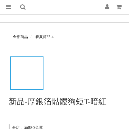
全部商品
春夏商品-4
新品-厚銀箔骷髏狗短T-暗紅
全店，滿880免運