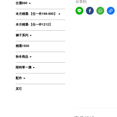
分享到
任選690
本月精選-【任一件199-990】
本月精選-【任一件1212】
褲子系列
精選1500
秋冬商品
限時單一價
配件
其它