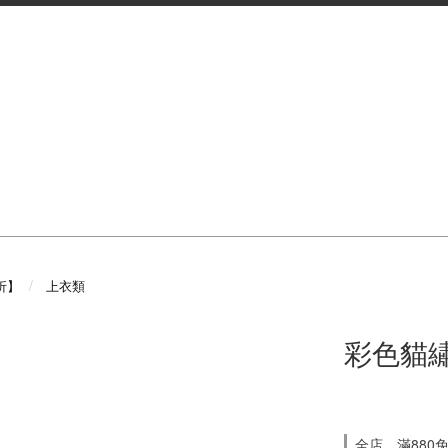
折】
上衣類
彩色貓繡
全店，滿880