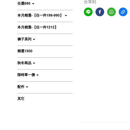
分享到
任選690
本月精選-【任一件199-990】
本月精選-【任一件1212】
褲子系列
精選1500
秋冬商品
限時單一價
配件
其它