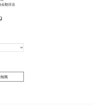
物金翻倍送
0
通知我