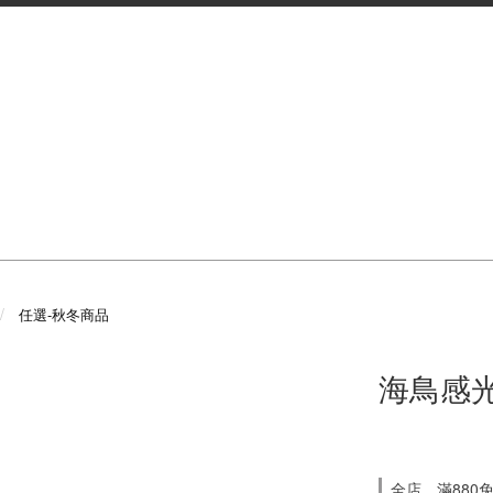
任選-秋冬商品
海鳥感光
全店，滿880