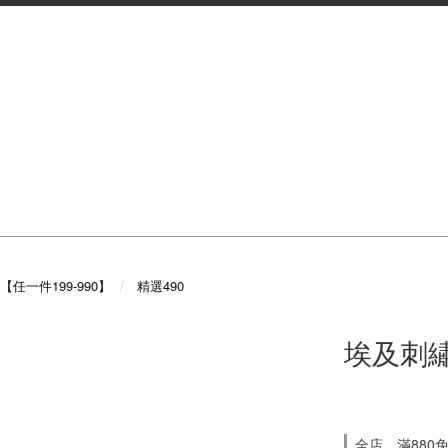
【任一件199-990】
精選490
埃及刺繡
全店，滿880