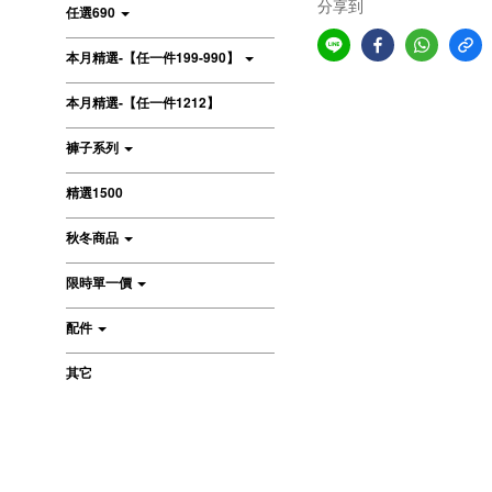
分享到
任選690
本月精選-【任一件199-990】
本月精選-【任一件1212】
褲子系列
精選1500
秋冬商品
限時單一價
配件
其它