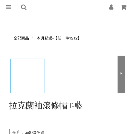
全部商品
本月精選-【任一件1212】
拉克蘭袖滾條帽T-藍
全店，滿880免運