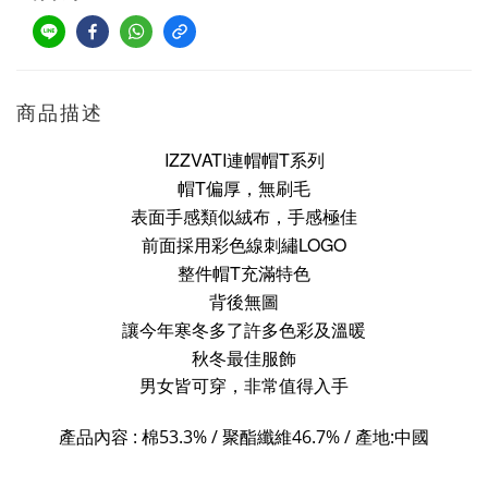
商品描述
IZZVATI連帽帽T系列
帽T偏厚，無刷毛
表面手感類似絨布，手感極佳
前面
採用彩色線刺繡LOGO
整件帽T充滿特色
背後無圖
讓今年寒冬多了許多色彩及溫暖
秋冬最佳服飾
男女皆可穿，非常值得入手
產品內容 : 棉
53.3% /
聚酯纖維
46.7
%
/
產地:中國