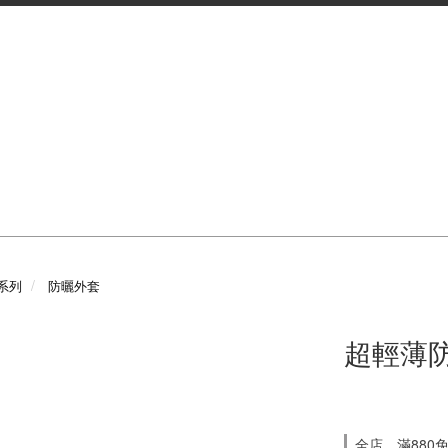
系列
防曬外套
超輕薄
全店，滿880