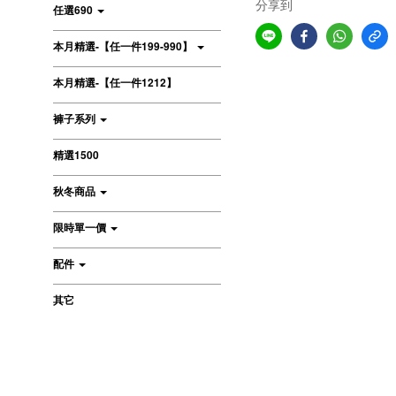
分享到
任選690
本月精選-【任一件199-990】
本月精選-【任一件1212】
褲子系列
精選1500
秋冬商品
限時單一價
配件
其它