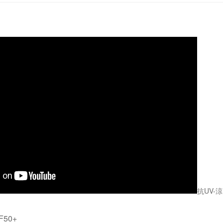
抗UV-
50+