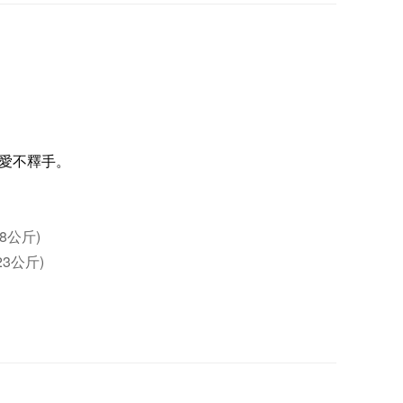
愛不釋手。
18公斤)
23公斤)