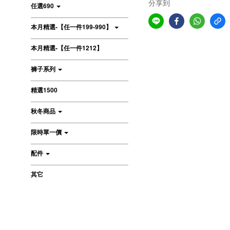
分享到
任選690
本月精選-【任一件199-990】
本月精選-【任一件1212】
褲子系列
精選1500
秋冬商品
限時單一價
配件
其它