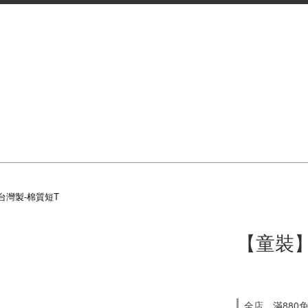
台灣製-棉質短T
【童裝】
全店，滿880