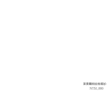
萊賽爾樹紋格襯衫
NT$1,880