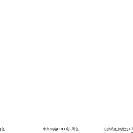
白色
牛角刺繡POLO衫-黑色
心動彩虹條紋短T-