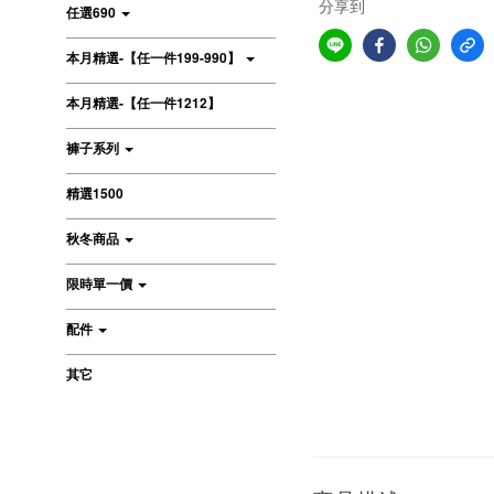
分享到
任選690
本月精選-【任一件199-990】
本月精選-【任一件1212】
褲子系列
精選1500
秋冬商品
限時單一價
配件
其它