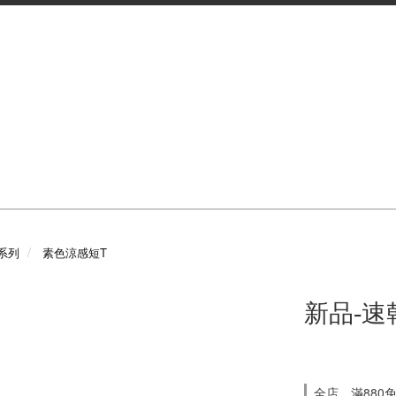
系列
素色涼感短T
新品-速
全店，滿880