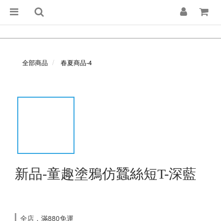
全部商品
春夏商品-4
新品-童趣塗鴉仿蠶絲短T-深藍
全店，滿880免運