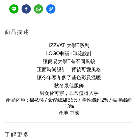
商品描述
IZZVATI大學T系列
LOGO刺繡+印花設計
讓簡易大學T有不同風貌
正面時尚設計，背後可愛風格
讓今年寒冬多了些色彩及溫暖
秋冬最佳服飾
男女皆可穿，非常值得入手
產品內容 : 棉
49% /
聚酯纖維
36% / 彈性纖維2%
/ 黏膠纖維
13%
產地:中國
了解更多