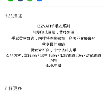
商品描述
IZZVATI羊毛衣系列
可愛印花圖騰，
背後無圖
手感柔軟舒適，內裡特殊抗敏布，穿著不會癢癢的
秋冬最佳服飾
男女皆可穿，非常值得入手
產品內容 : 蠶絲3% /
3% / 黏膠纖維
20% /
聚酯纖維
綿羊毛
74%
產地:中國
了解更多