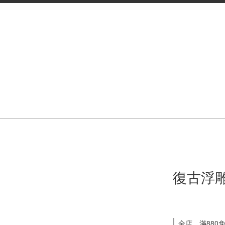
復古浮雕
全店，滿880