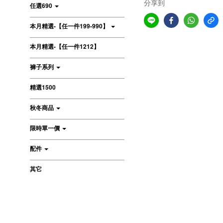
分享到
任選690
本月精選-【任一件199-990】
本月精選-【任一件1212】
褲子系列
精選1500
秋冬商品
限時單一價
配件
其它