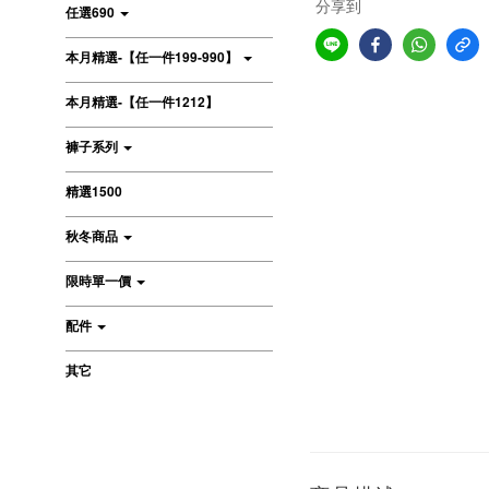
分享到
任選690
本月精選-【任一件199-990】
本月精選-【任一件1212】
褲子系列
精選1500
秋冬商品
限時單一價
配件
其它