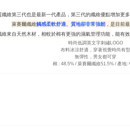
質纖維第三代也是最新一代產品，第三代的纖維優點增加更多
萊賽爾纖維
觸感柔軟舒適、質地卻非常強韌
，是目前最
纖維來自天然木材，相較於棉有更強的濕氣管理功能，能有效
時尚低調英文字刺繡LOGO
布料冰涼舒適，
穿著視覺時尚有
無彈性，男女都可穿
棉 : 48.5% / 萊賽爾
纖維51.5% /
產地: