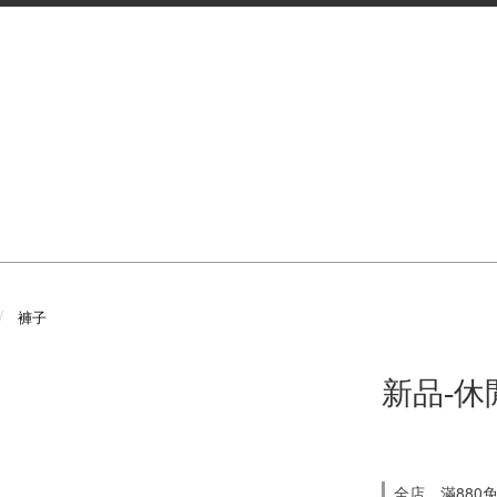
褲子
新品-休
全店，滿880