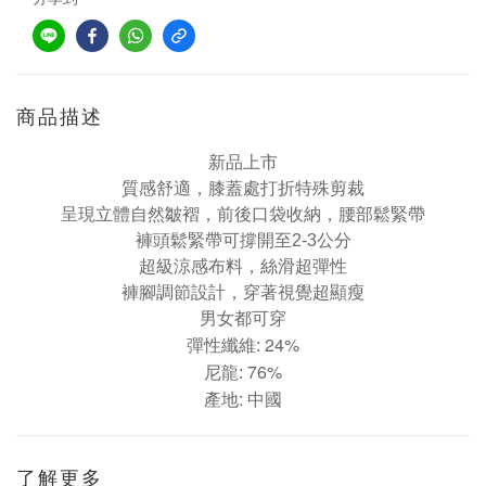
商品描述
新品上市
質感舒適，
膝蓋處打折
特殊剪裁
呈現
立體
自然皺褶，前後口袋收納，腰部鬆緊帶
褲頭鬆緊帶可撐開至2-3公分
超級涼感布料，絲滑超彈性
褲腳調節設計，穿著視覺超顯瘦
男女都可穿
24%
彈性纖維:
76%
尼龍:
產地: 中國
了解更多