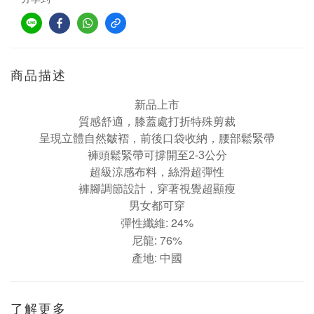
商品描述
新品上市
質感舒適，
膝蓋處打折
特殊剪裁
呈現
立體
自然皺褶，前後口袋收納，腰部鬆緊帶
褲頭鬆緊帶可撐開至2-3公分
超級涼感布料，絲滑超彈性
褲腳調節設計，穿著視覺超顯瘦
男女都可穿
24%
彈性纖維:
76%
尼龍:
產地: 中國
了解更多