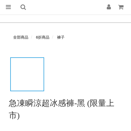
全部商品
6折商品
褲子
急凍瞬涼超冰感褲-黑 (限量上
市)