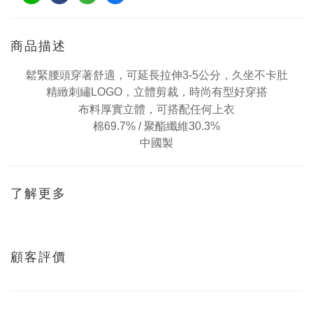
商品描述
鬆緊腰頭穿著舒
適，可延長拉伸3-5公分，久坐不卡肚
精緻
刺繡LOGO，
立體剪裁，時尚
有型
好穿搭
可搭配任何上衣
布料厚實立體，
棉69.7% /
聚酯纖維30.3%
中國製
了解更多
顧客評價